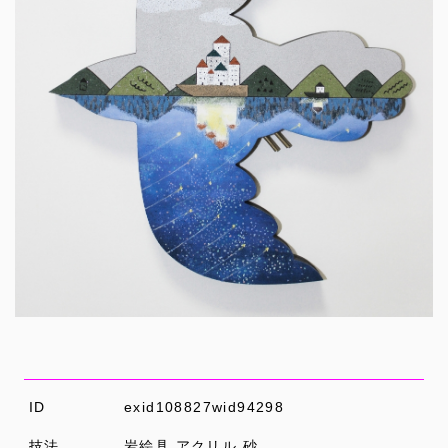
ID
exid108827wid94298
技法
岩絵具 アクリル 砂