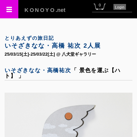
0
Login
KONOYO
.net
とりあえずの旅日記
いそざきなな・高橋 祐次 2人展
25/03/15[土]-25/03/22[土] @ 八犬堂ギャラリー
いそざきなな・高橋祐次
「 景色を運ぶ【ハ
ト】 」