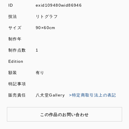
ID
exid109480wid86946
技法
リトグラフ
サイズ
90×60cm
制作年
制作点数
1
Edition
額装
有り
特記事項
販売責任
八犬堂Gallery
>特定商取引法上の表記
この作品のお問い合わせ