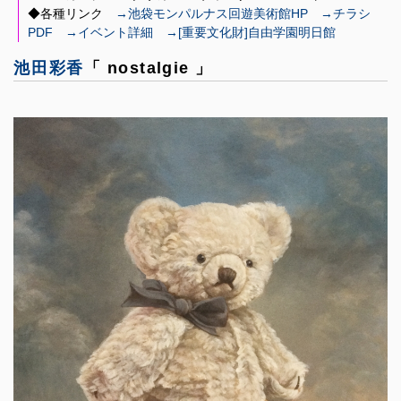
◆各種リンク
→池袋モンパルナス回遊美術館HP
→チラシ
PDF
→イベント詳細
→[重要文化財]自由学園明日館
池田彩香
「 nostalgie 」