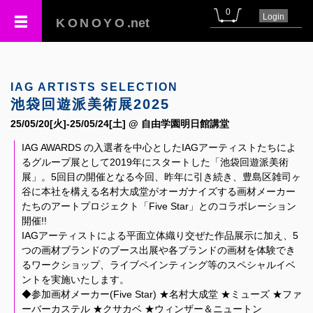
0
Login
KONOYO
.net
IAG ARTISTS SELECTION
池袋回遊派美術展2025
25/05/20[火]-25/05/24[土] @ 自由学園明日館講堂
IAG AWARDS の入選者を中心としたIAGアーティストたちによ
るグループ展として2019年にスタートした「池袋回遊派美術
展」。5回目の開催となる今回、昨年に引き続き、豊島区雑司ヶ
谷に本社を構える名村大成堂がオーガナイズする画材メーカー
たちのアートプロジェクト「Five Star」とのコラボレーション
開催!!
IAGアーティストによる平面立体織り交ぜた作品展示に加え、5
つの画材ブランドのブース出展や各ブランドの画材を体験でき
るワークショップ、ライブペインティング等のスペシャルイベ
ントを実施いたします。
◆参加画材メーカー(Five Star) ★名村大成堂 ★ミューズ ★ファ
ーバーカステル ★クサカベ ★ウィンザー＆ニュートン