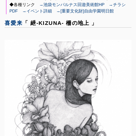
◆各種リンク
→池袋モンパルナス回遊美術館HP
→チラシ
PDF
→イベント詳細
→[重要文化財]自由学園明日館
喜愛来
「 紲-KIZUNA- 柵の地上 」