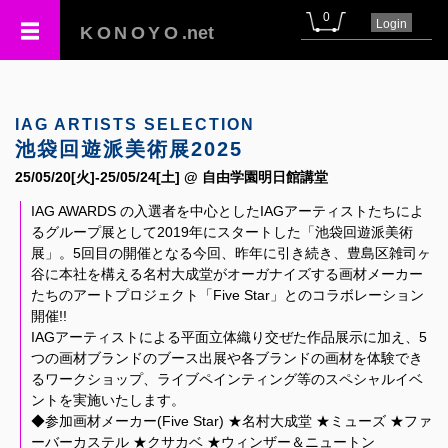
0
Login
KONOYO
.net
IAG ARTISTS SELECTION
池袋回遊派美術展2025
25/05/20[火]-25/05/24[土] @ 自由学園明日館講堂
IAG AWARDS の入選者を中心としたIAGアーティストたちによ
るグループ展として2019年にスタートした「池袋回遊派美術
展」。5回目の開催となる今回、昨年に引き続き、豊島区雑司ヶ
谷に本社を構える名村大成堂がオーガナイズする画材メーカー
たちのアートプロジェクト「Five Star」とのコラボレーション
開催!!
IAGアーティストによる平面立体織り交ぜた作品展示に加え、5
つの画材ブランドのブース出展や各ブランドの画材を体験でき
るワークショップ、ライブペインティング等のスペシャルイベ
ントを実施いたします。
◆参加画材メーカー(Five Star) ★名村大成堂 ★ミューズ ★ファ
ーバーカステル ★クサカベ ★ウィンザー＆ニュートン