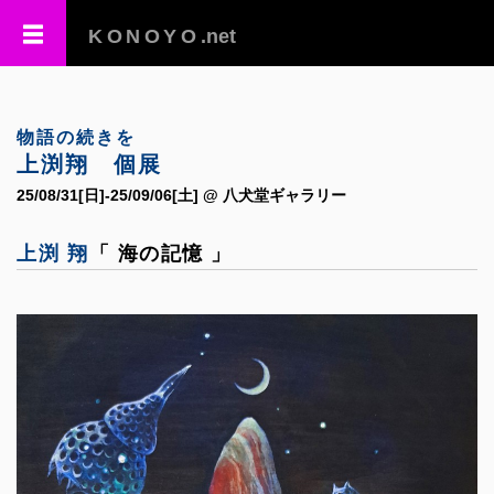
KONOYO
.net
物語の続きを
上渕翔 個展
25/08/31[日]-25/09/06[土] @ 八犬堂ギャラリー
上渕 翔
「 海の記憶 」