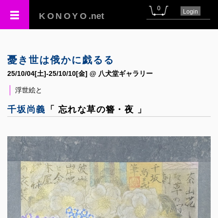
0
Login
KONOYO
.net
憂き世は俄かに戯るる
25/10/04[土]-25/10/10[金] @ 八犬堂ギャラリー
浮世絵と
千坂尚義
「 忘れな草の簪・夜 」