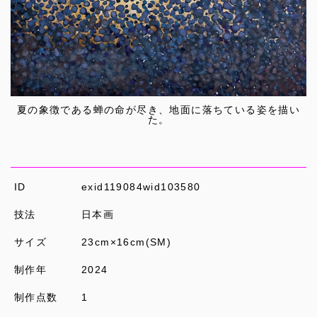
夏の象徴である蝉の命が尽き、地⾯に落ちている姿を描い
た。
ID
exid119084wid103580
技法
日本画
サイズ
23cm×16cm(SM)
制作年
2024
制作点数
1