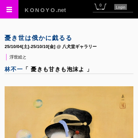
0
Login
KONOYO
.net
憂き世は俄かに戯るる
25/10/04[土]-25/10/10[金] @ 八犬堂ギャラリー
浮世絵と
林不一
「 憂きも甘きも泡沫よ 」