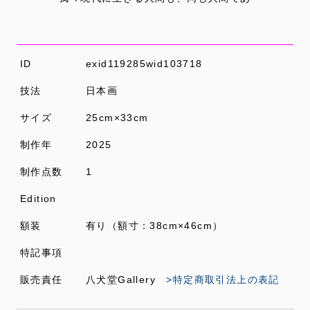
ID
exid119285wid103718
技法
日本画
サイズ
25cm×33cm
制作年
2025
制作点数
1
Edition
額装
有り（額寸：38cm×46cm）
特記事項
販売責任
八犬堂Gallery
>特定商取引法上の表記