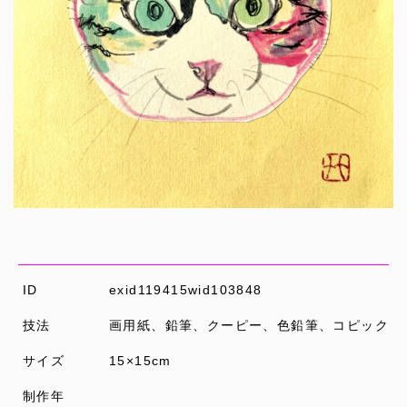
ID
exid119415wid103848
技法
画用紙、鉛筆、クーピー、色鉛筆、コピック
サイズ
15×15cm
制作年