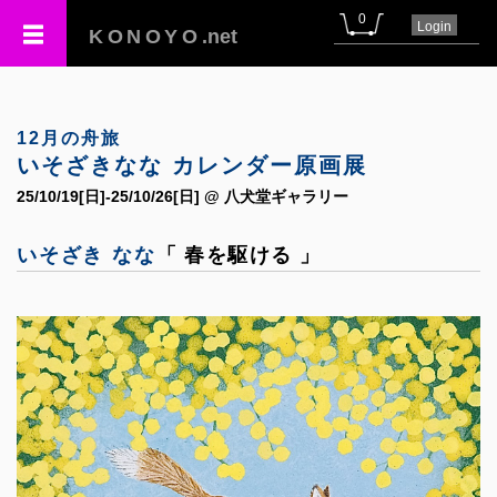
0
Login
KONOYO
.net
12月の舟旅
いそざきなな カレンダー原画展
25/10/19[日]-25/10/26[日] @ 八犬堂ギャラリー
いそざき なな
「 春を駆ける 」