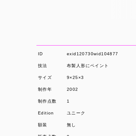
ID
exid120730wid104877
技法
布製人形にペイント
サイズ
9×25×3
制作年
2002
制作点数
1
Edition
ユニーク
額装
無し