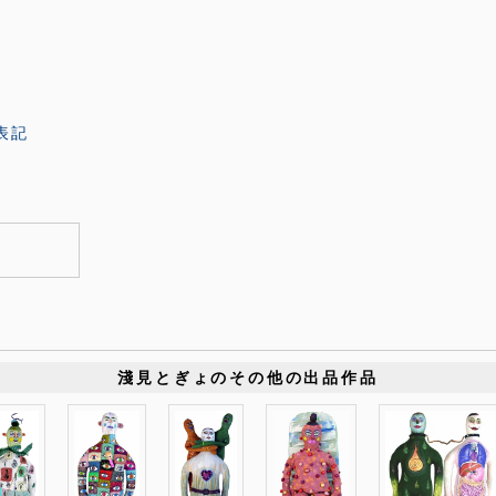
表記
淺見とぎょのその他の出品作品