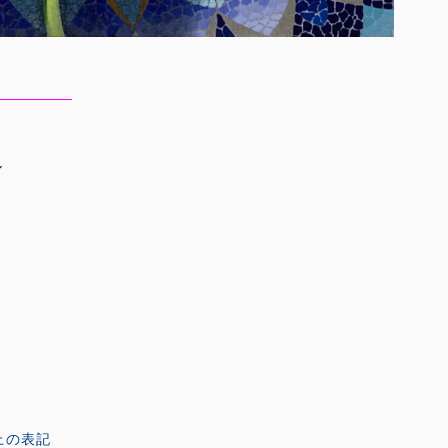
ル
上の表記