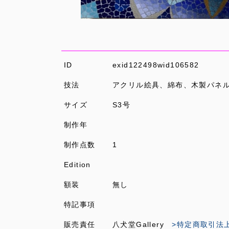
ID
exid122498wid106582
技法
アクリル絵具、綿布、木製パネ
サイズ
S3号
制作年
制作点数
1
Edition
額装
無し
特記事項
販売責任
八犬堂Gallery
>特定商取引法