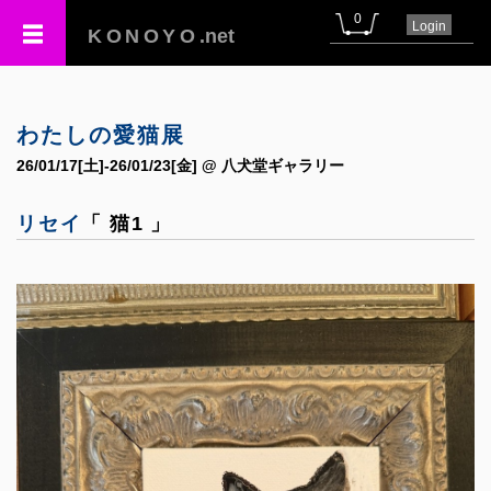
0
Login
KONOYO
.net
わたしの愛猫展
26/01/17[土]-26/01/23[金] @ 八犬堂ギャラリー
リセイ
「 猫1 」