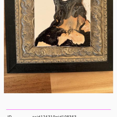
ID
exid124310wid108363