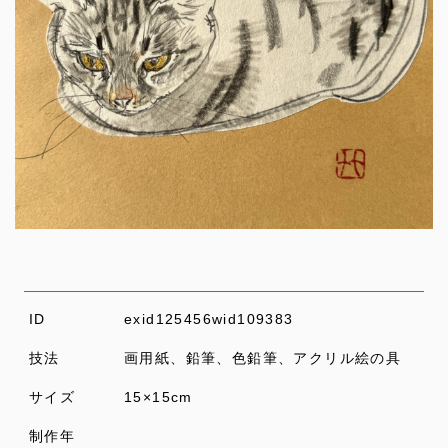
ID
exid125456wid109383
技法
画用紙、鉛筆、色鉛筆、アクリル絵の具
サイズ
15×15cm
制作年