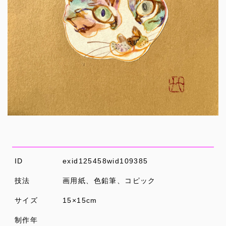
ID
exid125458wid109385
技法
画用紙、色鉛筆、コピック
サイズ
15×15cm
制作年