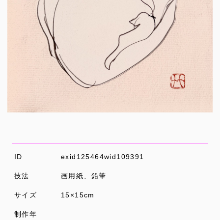
ID
exid125464wid109391
技法
画用紙、鉛筆
サイズ
15×15cm
制作年