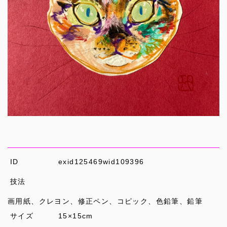
ID
exid125469wid109396
技法
画用紙、クレヨン、修正ペン、コピック、色鉛筆、鉛筆
サイズ
15×15cm