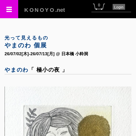
0
Login
KONOYO
.net
光って見えるもの
やまのわ 個展
26/07/02[木]-26/07/13[月] @ 日本橋 小粋洞
やまのわ
「 極小の夜 」