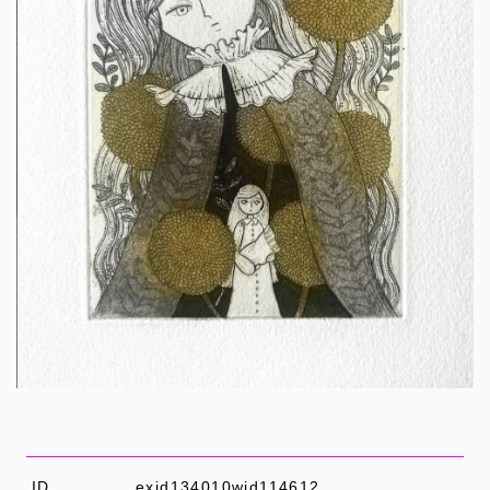
ID
exid134010wid114612