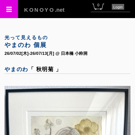
0
Login
KONOYO
.net
光って見えるもの
やまのわ 個展
26/07/02[木]-26/07/13[月] @ 日本橋 小粋洞
やまのわ
「 秋明菊 」