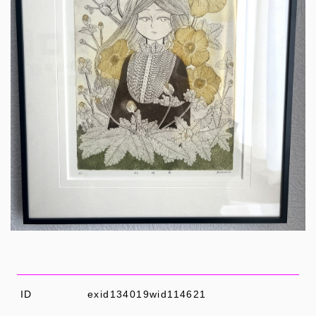
ID
exid134019wid114621