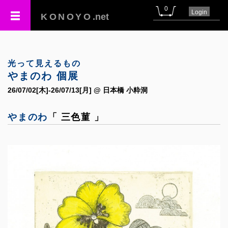
0
Login
KONOYO
.net
光って見えるもの
やまのわ 個展
26/07/02[木]-26/07/13[月] @ 日本橋 小粋洞
やまのわ
「 三色菫 」