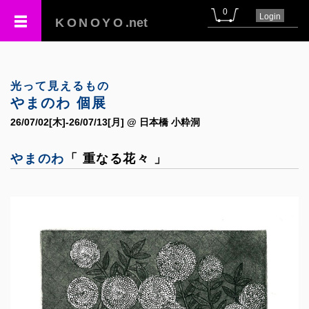
0
Login
KONOYO
.net
光って見えるもの
やまのわ 個展
26/07/02[木]-26/07/13[月] @ 日本橋 小粋洞
やまのわ
「 重なる花々 」