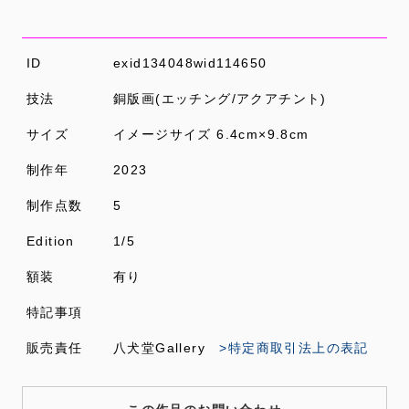
ID
exid134048wid114650
技法
銅版画(エッチング/アクアチント)
サイズ
イメージサイズ 6.4cm×9.8cm
制作年
2023
制作点数
5
Edition
1/5
額装
有り
特記事項
販売責任
八犬堂Gallery
>特定商取引法上の表記