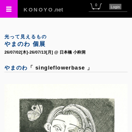
0
Login
KONOYO
.net
光って見えるもの
やまのわ 個展
26/07/02[木]-26/07/13[月] @ 日本橋 小粋洞
やまのわ
「 singleflowerbase 」