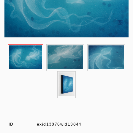
ID
exid13876wid13844