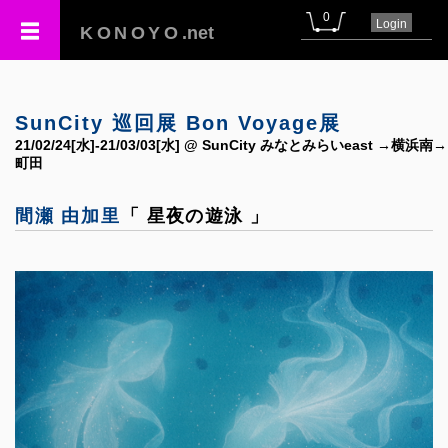
0
Login
KONOYO
.net
SunCity 巡回展 Bon Voyage展
21/02/24[水]-21/03/03[水] @ SunCity みなとみらいeast →横浜南→
町田
間瀬 由加里
「 星夜の遊泳 」