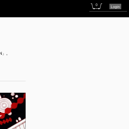
0
Login
N」。