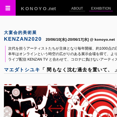
KONOYO
.net
ABOUT
EXHIBITION
大宴会的美術展
KENZAN2020
20/06/10[水]-20/06/17[水] @ konoyo.net
次代を担うアーティストたちが主体となり毎年開催、約1000点の
本年はオンラインという時空の広がりのある展示会場を得て、よ
ライブ配信 KENZAN TV と合わせて、コロナに負けないアー
マエダトシユキ
「 間もなく沈む過去を置いて、 