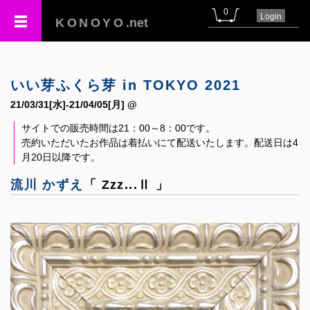
0
Login
KONOYO
.net
いい芽ふくら芽 in TOKYO 2021
21/03/31[水]-21/04/05[月] @
サイトでの販売時間は21：00～8：00です。
売約いただいたお作品は着払いにて配送いたします。配送日は4
月20日以降です。
流川 かずえ
「 Zzz...Ⅱ 」