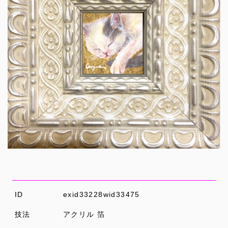
ID
exid33228wid33475
技法
アクリル 箔