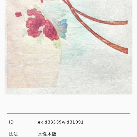
ID
exid33339wid31991
技法
水性木版