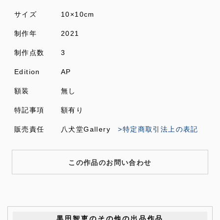
サイズ
10×10cm
制作年
2021
制作点数
3
Edition
AP
額装
無し
特記事項
額有り
販売責任
八犬堂Gallery
>特定商取引法上の表記
この作品のお問い合わせ
黒田智恵のその他の出品作品