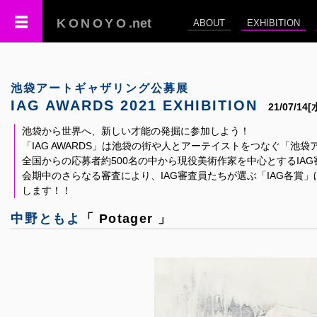
KONOYO
.net
ABOUT
EXHIBITION
池袋アートギャザリング公募展
IAG AWARDS 2021 EXHIBITION
21/07/14
池袋から世界へ、新しい才能の発掘に参加しよう！
「IAG AWARDS」は池袋の街や人とアーテイストをつなぐ「池袋
全国からの応募者約500名の中から現役美術作家を中心とするIA
会期中のさらなる審査により、IAG審査員たちが選ぶ「IAG各賞」
します！！
中野ともよ
「 Potager 」