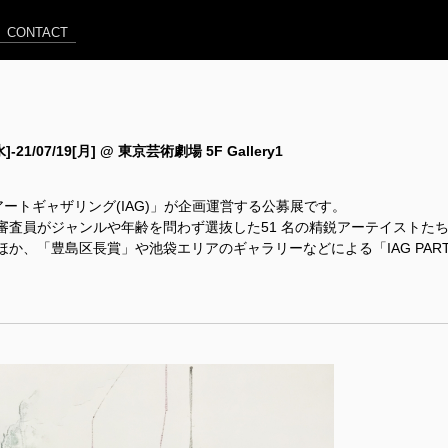
CONTACT
[水]-21/07/19[月] @ 東京芸術劇場 5F Gallery1
アートギャザリング(IAG)」が企画運営する公募展です。
G審査員がジャンルや年齢を問わず選抜した51 名の精鋭アーテイストた
ほか、「豊島区長賞」や池袋エリアのギャラリーなどによる「IAG PA