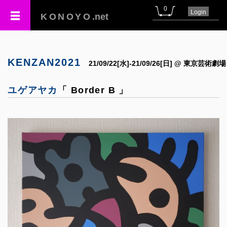
0
Login
KONOYO
.net
KENZAN2021
21/09/22[水]-21/09/26[日] @ 東京芸術劇場
ユゲアヤカ
「 Border B 」