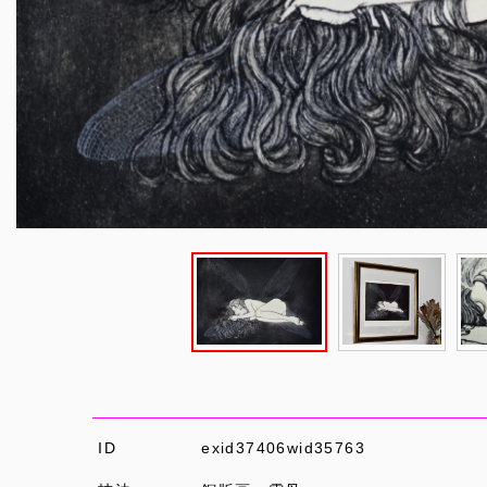
ID
exid37406wid35763