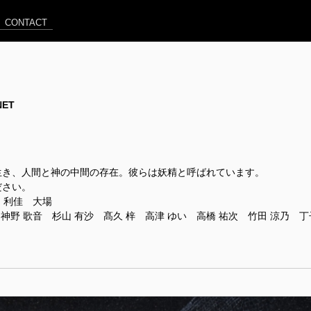
CONTACT
NET
生き、人間と神の中間の存在。彼らは妖精と呼ばれています。
ださい。
 利佳 大場
神野 歌音 杉山 有沙 髙久 梓 高津 ゆい 高橋 祐次 竹田 涼乃 丁