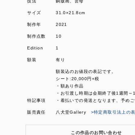
技法
銅版画、雲母
サイズ
31.0×21.8cm
制作年
2021
制作点数
10
Edition
1
額装
有り
額装込のお値段の表記です。
シート:20,000円+税
・額あり作品
・お引渡し時期は会期終了後1週間～
特記事項
・着払いでの発送となります、予めご
販売責任
八犬堂Gallery
>特定商取引法上の
この作品のお問い合わせ