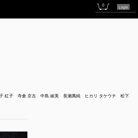
0
Login
子 紅子 寺倉 京古 中島 綾美 長瀨萬純 ヒカリ タケウチ 松下