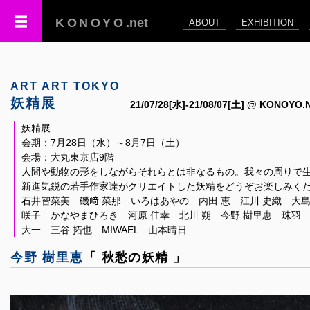
KONOYO
.net
ABOUT
EXHIBITION
ART ART TOKYO
妖精展
21/07/28[水]-21/08/07[土] @ KONOYO.
妖精展
会期：7月28日（水）～8月7日（土）
会場：大丸東京店9階
人間や動物の形をしながらそれらとは非なるもの。我々の周りで
新進気鋭の若手作家達がクリエイトした妖精をどうぞお楽しみく
石井智菜美 磯﨑 菜那 いろはあやの 内田 恵 江川 史織 大島
咲子 かなやまひろき 河原 佳幸 北川 朔 今野 樹里恵 珠羽 
大一 三谷 拓也 MIWAEL 山本晴日
今野 樹里恵
「 秋愁の妖精 」