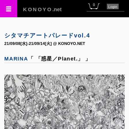
0
Login
KONOYO
.net
シタマチアートパレードvol.4
21/09/08[水]-21/09/14[火] @ KONOYO.NET
MARINA
「 「惑星／Planet.」 」