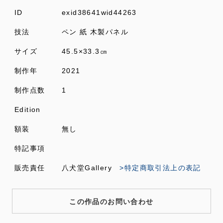
ID
exid38641wid44263
技法
ペン 紙 木製パネル
サイズ
45.5×33.3㎝
制作年
2021
制作点数
1
Edition
額装
無し
特記事項
販売責任
八犬堂Gallery
>特定商取引法上の表記
この作品のお問い合わせ