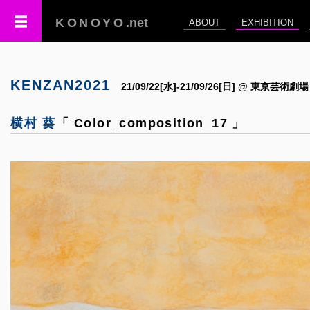
KONOYO
.net
ABOUT
EXHIBITION
KENZAN2021
21/09/22[水]-21/09/26[日] @ 東京芸術劇場
横村 葵
「 Color_composition_17 」