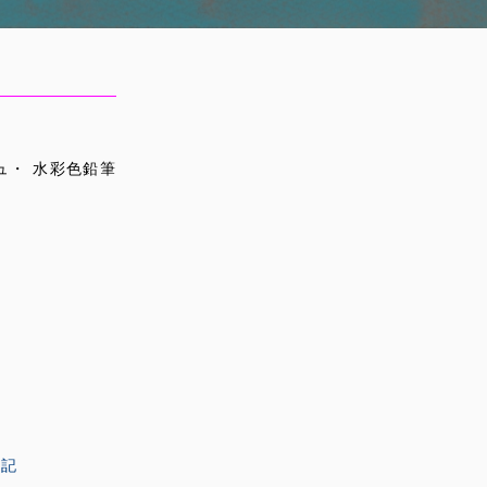
ュ・ 水彩色鉛筆
表記