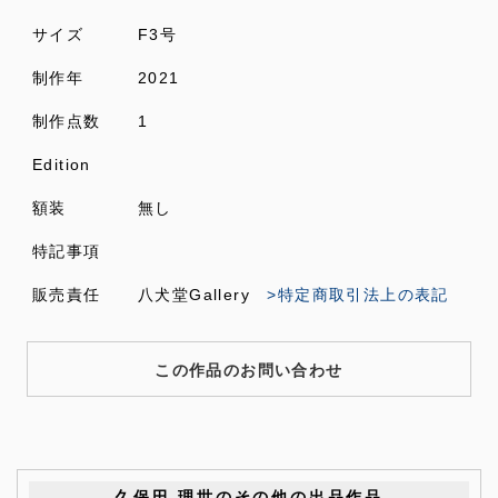
サイズ
F3号
制作年
2021
制作点数
1
Edition
額装
無し
特記事項
販売責任
八犬堂Gallery
>特定商取引法上の表記
この作品のお問い合わせ
久保田 理世のその他の出品作品