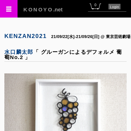
0
Login
KONOYO
.net
KENZAN2021
21/09/22[水]-21/09/26[日] @ 東京芸術劇場
水口麟太郎
「 グルーガンによるデフォルメ 葡
萄No.2 」