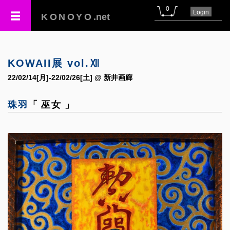
0
Login
KONOYO
.net
KOWAII展 vol.Ⅻ
22/02/14[月]-22/02/26[土] @ 新井画廊
珠羽
「 巫女 」