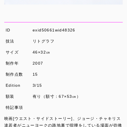
ID
exid50661wid48326
技法
リトグラフ
サイズ
46×32㎝
制作年
2007
制作点数
15
Edition
3/15
額装
有り（額寸：67×53㎝）
特記事項
映画[ウエスト・サイドストーリー]、ジョージ・チャキリス
達若者がニューヨークの路地裏で喧嘩をしている場面が彷彿