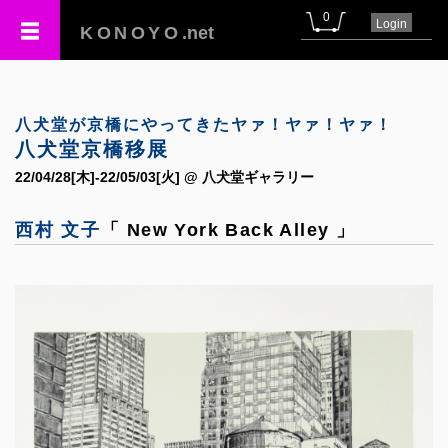
0
Login
KONOYO
.net
八犬堂が京橋にやってきたヤァ！ヤァ！ヤァ！
八犬堂京橋移展
22/04/28[木]-22/05/03[火] @ 八犬堂ギャラリー
西村 文子
「 New York Back Alley 」