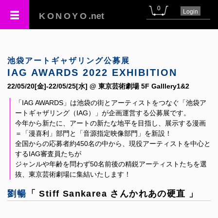
0
Login
KONOYO
.net
池袋アートギャザリング公募展
IAG AWARDS 2022 EXHIBITION
22/05/20[金]-22/05/25[水] @ 東京芸術劇場 5F Galllery1&2
「IAG AWARDS」は池袋の街とアーティストをつなぐ「池袋ア
ートギャザリング（IAG）」が企画運営する公募展です。
今年から新たに、アートの新たな地平を目指し、展示する漫画
＝「漫喜利」部門と「音源指定映像部門」を新設！
全国からの応募者約450名の中から、現役アーティストを中心と
するIAG審査員たちが
ジャンルや年齢を問わず50名前後の精鋭アーティストたちを選
抜、東京芸術劇場に集結いたします！
劉暢
「 Stiff Sankarea さんかれあの硬直 」