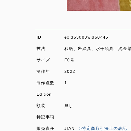
ID
exid53083wid50445
技法
和紙、岩絵具、水干絵具、純金
サイズ
F0号
制作年
2022
制作点数
1
Edition
額装
無し
特記事項
販売責任
JIAN
>特定商取引法上の表記