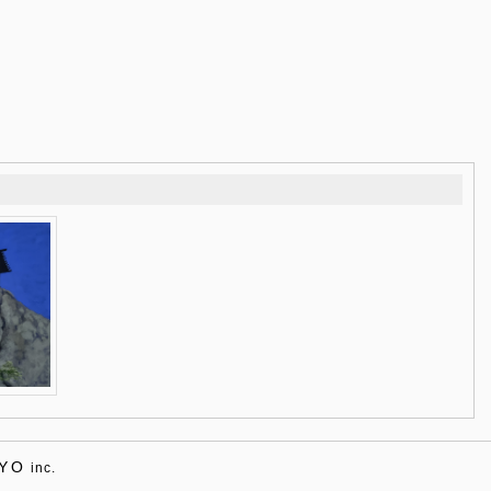
YO
inc.