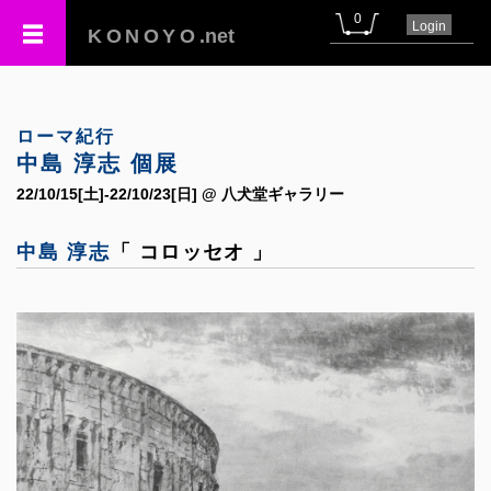
0
Login
KONOYO
.net
ローマ紀行
中島 淳志 個展
22/10/15[土]-22/10/23[日] @ 八犬堂ギャラリー
中島 淳志
「 コロッセオ 」