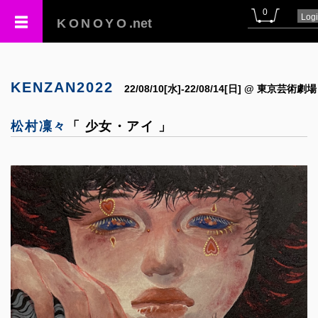
0
Log
KONOYO
.net
KENZAN2022
22/08/10[水]-22/08/14[日] @ 東京芸術劇場
松村凜々
「 少女・アイ 」