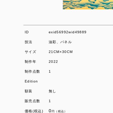
ID
exid56992wid49889
技法
油彩、パネル
サイズ
21CM×30CM
制作年
2022
制作点数
1
Edition
額装
無し
販売点数
1
0
価格(税込)
円（税込）