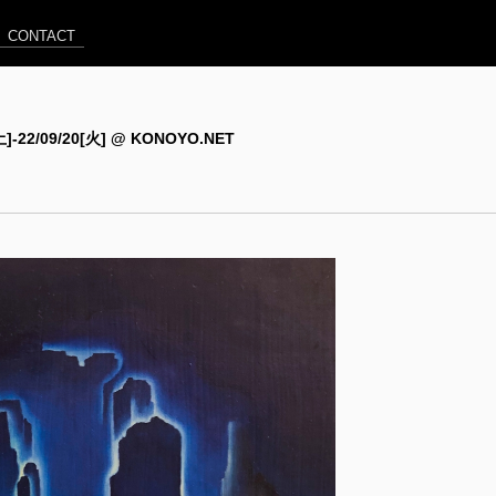
CONTACT
[土]-22/09/20[火] @ KONOYO.NET