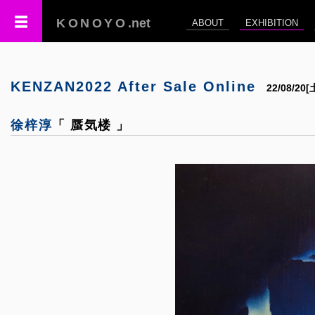
KONOYO
.net
ABOUT
EXHIBITION
KENZAN2022 After Sale Online
22/08/20
徐梓淳
「 蜃気楼 」