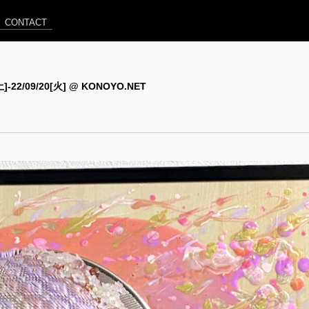
CONTACT
[土]-22/09/20[火] @ KONOYO.NET