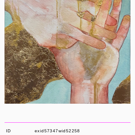
ID
exid57347wid52258