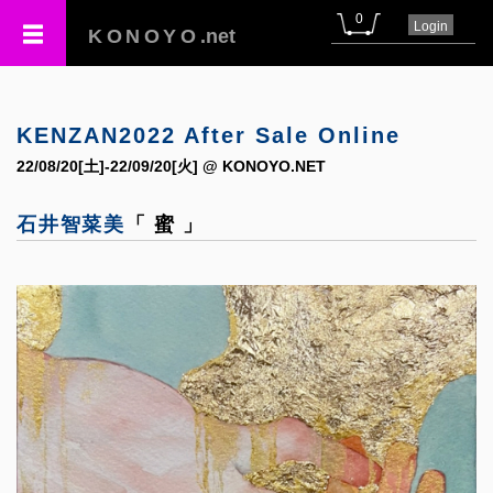
0
Login
KONOYO
.net
KENZAN2022 After Sale Online
22/08/20[土]-22/09/20[火] @ KONOYO.NET
石井智菜美
「 蜜 」