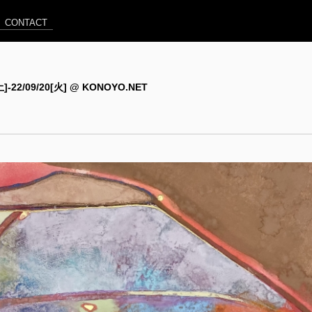
CONTACT
[土]-22/09/20[火] @ KONOYO.NET