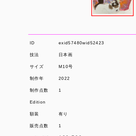
ID
exid57480wid52423
技法
日本画
サイズ
M10号
制作年
2022
制作点数
1
Edition
額装
有り
販売点数
1