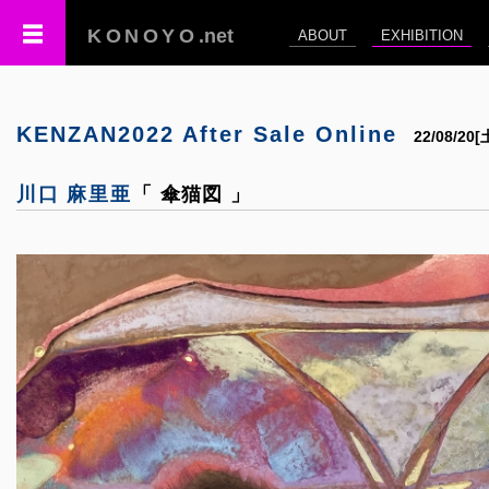
KONOYO
.net
ABOUT
EXHIBITION
KENZAN2022 After Sale Online
22/08/20
川口 麻里亜
「 傘猫図 」