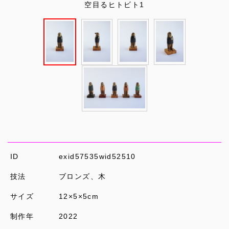
空目るヒトビト1
ID
exid57535wid52510
技法
ブロンズ、木
サイズ
12×5×5cm
制作年
2022