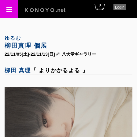
0
Login
KONOYO
.net
ゆるむ
柳田真理 個展
22/11/05[土]-22/11/13[日] @ 八犬堂ギャラリー
柳田 真理
「 よりかかるよる 」