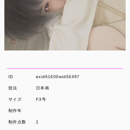
ID
exid61600wid56497
技法
日本画
サイズ
F3号
制作年
制作点数
1