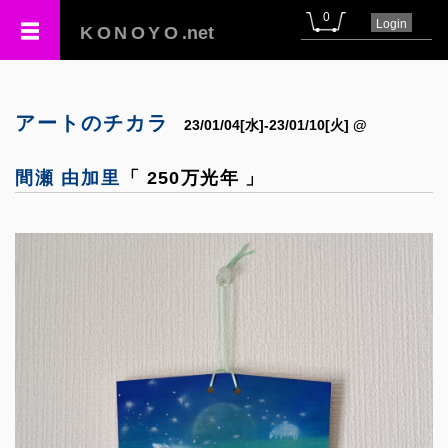
0
Login
KONOYO
.net
アートのチカラ
23/01/04[水]-23/01/10[火] @
間瀬 由加里
「 250万光年 」