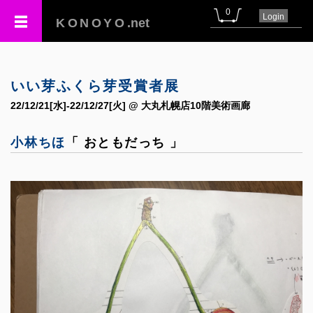
0
Login
KONOYO
.net
いい芽ふくら芽受賞者展
22/12/21[水]-22/12/27[火] @ 大丸札幌店10階美術画廊
小林ちほ
「 おともだっち 」