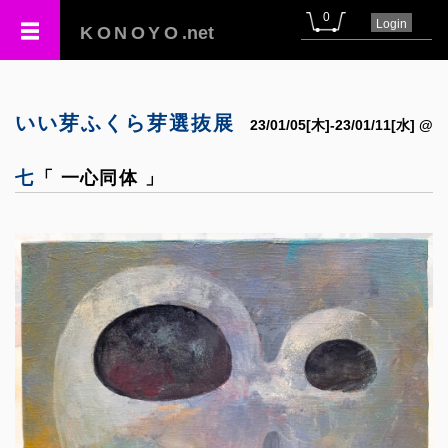
0
Login
KONOYO
.net
いい芽ふくら芽選抜展
23/01/05[木]-23/01/11[水] @
七
「 一心同体 」