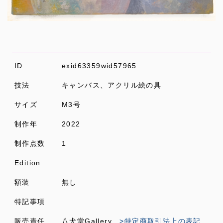
ID
exid63359wid57965
技法
キャンバス、アクリル絵の具
サイズ
M3号
制作年
2022
制作点数
1
Edition
額装
無し
特記事項
販売責任
八犬堂Gallery
>特定商取引法上の表記