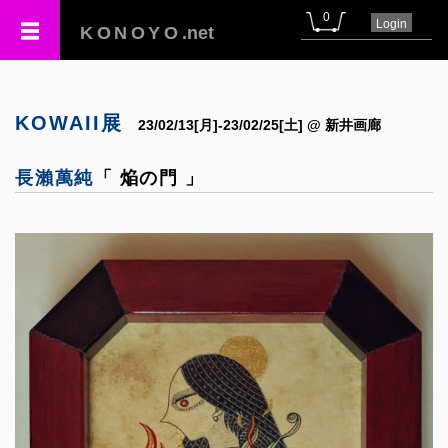
0
Login
KONOYO
.net
KOWAII展
23/02/13[月]-23/02/25[土] @ 新井画廊
長瀨萬純
「 焔の門 」