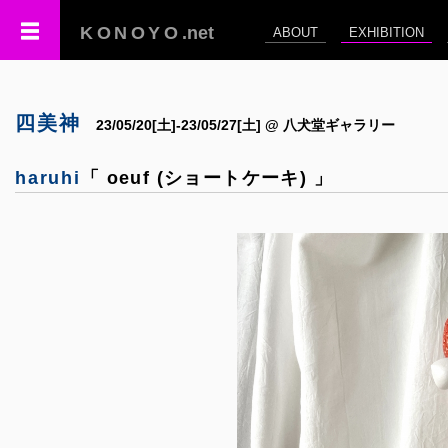
KONOYO
.net
ABOUT
EXHIBITION
四美神
23/05/20[土]-23/05/27[土] @ 八犬堂ギャラリー
haruhi
「 oeuf (ショートケーキ) 」